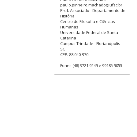
paulo.pinheiro.machado@ufsc.br
Prof. Associado - Departamento de
História
Centro de Filosofia e Ciências
Humanas
Universidade Federal de Santa
Catarina
Campus Trindade - Florianópolis -
SC
CEP. 88.040-970
Fones (48) 3721 9249 e 99185 9055