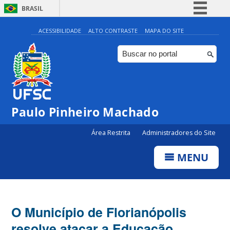
BRASIL
Simplifique!
ACESSIBILIDADE
ALTO CONTRASTE
MAPA DO SITE
Comunica BR
Participe
Acesso à informação
Legislação
Paulo Pinheiro Machado
Canais
Área Restrita
Administradores do Site
MENU
O Município de Florianópolis
resolve atacar a Educação