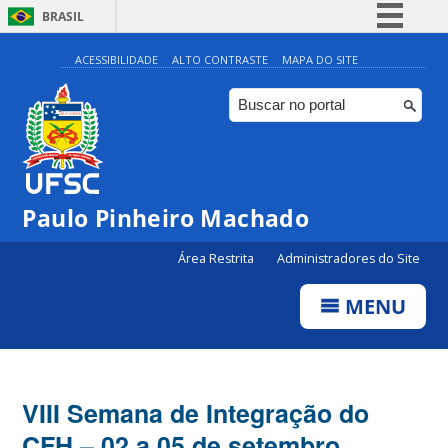
BRASIL
Simplifique!
ACESSIBILIDADE
ALTO CONTRASTE
MAPA DO SITE
Comunica BR
Participe
Acesso à informação
Legislação
Paulo Pinheiro Machado
Canais
Área Restrita
Administradores do Site
MENU
VIII Semana de Integração do
CFH – 02 a 05 de setembro