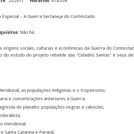
tre
: 2020\1
Horários
: 418304
o Especial – A Guerra Sertaneja do Contestado
quisitos
: Não há.
 das origens sociais, culturais e econômicas da Guerra do Contest
mo do estudo do projeto rebelde das “Cidades Santas” e seus 
eridional, as populações indígenas e o tropeirismo;
aria e concentrações anteriores à Guerra;
agrícola do planalto: populações negras e caboclas;
ederalista;
o meridional;
re Santa Catarina e Paraná;