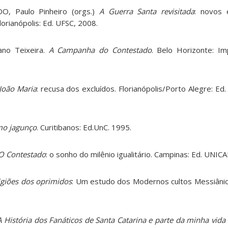
O, Paulo Pinheiro (orgs.)
A Guerra Santa revisitada
: novos 
rianópolis: Ed. UFSC, 2008.
no Teixeira.
A Campanha do Contestado
. Belo Horizonte: Im
João Maria
: recusa dos excluídos. Florianópolis/Porto Alegre: E
mo jagunço
. Curitibanos: Ed.UnC. 1995.
O Contestado
: o sonho do milênio igualitário. Campinas: Ed. UNIC
ligiões dos oprimidos
: Um estudo dos Modernos cultos Messiânico
A História dos Fanáticos de Santa Catarina e parte da minha vid