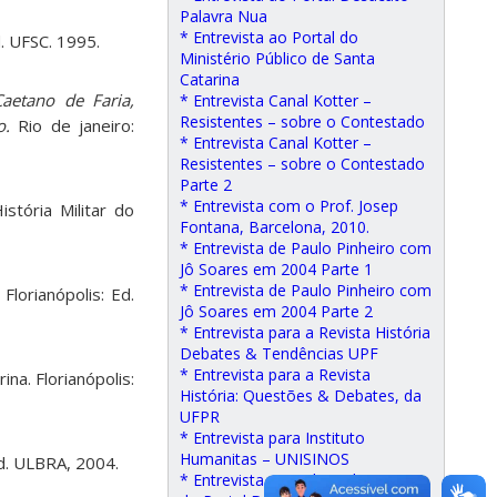
Palavra Nua
* Entrevista ao Portal do
. UFSC. 1995.
Ministério Público de Santa
Catarina
aetano de Faria,
* Entrevista Canal Kotter –
Resistentes – sobre o Contestado
o.
Rio de janeiro:
* Entrevista Canal Kotter –
Resistentes – sobre o Contestado
Parte 2
* Entrevista com o Prof. Josep
stória Militar do
Fontana, Barcelona, 2010.
* Entrevista de Paulo Pinheiro com
Jô Soares em 2004 Parte 1
* Entrevista de Paulo Pinheiro com
 Florianópolis: Ed.
Jô Soares em 2004 Parte 2
* Entrevista para a Revista História
Debates & Tendências UPF
* Entrevista para a Revista
na. Florianópolis:
História: Questões & Debates, da
UFPR
* Entrevista para Instituto
Humanitas – UNISINOS
Ed. ULBRA, 2004.
* Entrevista para Jilson de Souza,