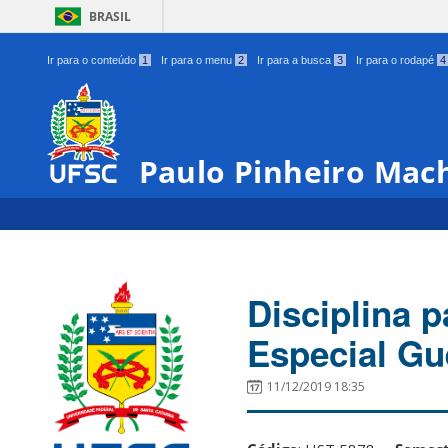
BRASIL
Ir para o conteúdo
1
Ir para o menu
2
Ir para a busca
3
Ir para o rodapé
4
Paulo Pinheiro Mac
Disciplina 
Especial Gu
11/12/2019 18:35