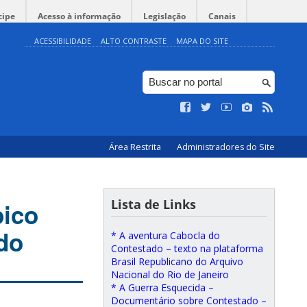
cipe
Acesso à informação
Legislação
Canais
ACESSIBILIDADE
ALTO CONTRASTE
MAPA DO SITE
Área Restrita
Administradores do Site
Lista de Links
pico
do
* A aventura Cabocla do
Contestado – texto na plataforma
Brasil Republicano do Arquivo
Nacional do Rio de Janeiro
* A Guerra Esquecida –
Documentário sobre Contestado –