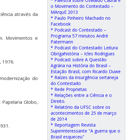
* Palestra sobre Oswaldo Cabral e
o Movimento do Contestado –
MArquE 2013
ciência através da
* Paulo Pinheiro Machado no
Facebook
* Podcast do Contestado –
Programa 57 minutos André
m. Movimentos e
Patermann
* Podcast do Contestado Leitura
Obrigahistória – Icles Rodrigues
* Podcast sobre A Questão
, 1976.
Agrária na História do Brasil –
Estação Brasil, com Ricardo Duwe
* Raízes da insurgência sertaneja
 modernização do
do Contestado
* Rede Proprietas
* Relações entre a Ciência e o
Direito.
a: Papelaria Globo,
* Relatório da UFSC sobre os
acontecimentos de 25 de março
de 2014
* Reportagem Revista
1931.
Superinteressante "A guerra que o
Brasil esqueceu"