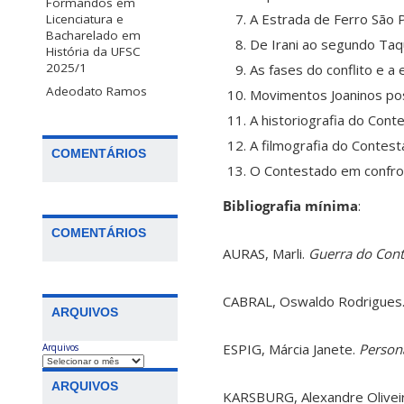
Formandos em
A Estrada de Ferro São 
Licenciatura e
Bacharelado em
De Irani ao segundo Taq
História da UFSC
2025/1
As fases do conflito e a
Adeodato Ramos
Movimentos Joaninos pos
A historiografia do Cont
A filmografia do Contest
COMENTÁRIOS
O Contestado em confron
Bibliografia mínima
:
COMENTÁRIOS
AURAS, Marli.
Guerra do Con
CABRAL, Oswaldo Rodrigues
ARQUIVOS
ESPIG, Márcia Janete.
Person
Arquivos
ARQUIVOS
KARSBURG, Alexandre Olivei