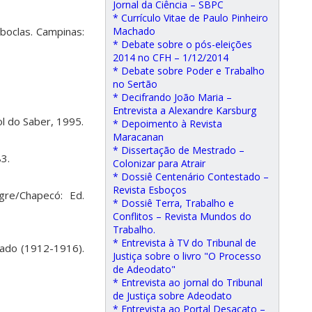
Jornal da Ciência – SBPC
* Currículo Vitae de Paulo Pinheiro
aboclas. Campinas:
Machado
* Debate sobre o pós-eleições
2014 no CFH – 1/12/2014
* Debate sobre Poder e Trabalho
no Sertão
* Decifrando João Maria –
Entrevista a Alexandre Karsburg
ol do Saber, 1995.
* Depoimento à Revista
Maracanan
* Dissertação de Mestrado –
83.
Colonizar para Atrair
* Dossiê Centenário Contestado –
Revista Esboços
gre/Chapecó: Ed.
* Dossiê Terra, Trabalho e
Conflitos – Revista Mundos do
Trabalho.
* Entrevista à TV do Tribunal de
tado (1912-1916).
Justiça sobre o livro "O Processo
de Adeodato"
* Entrevista ao jornal do Tribunal
de Justiça sobre Adeodato
* Entrevista ao Portal Desacato –