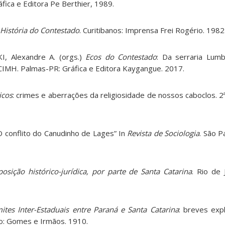
ica e Editora Pe Berthier, 1989.
 História do Contestado
. Curitibanos: Imprensa Frei Rogério. 1982
I, Alexandre A. (orgs.)
Ecos do Contestado
: Da serraria Lu
IMH. Palmas-PR: Gráfica e Editora Kaygangue. 2017.
icos
: crimes e aberrações da religiosidade de nossos caboclos. 2ª 
 conflito do Canudinho de Lages” In
Revista de Sociologia
. São P
posição histórico-jurídica, por parte de Santa Catarina
. Rio de 
mites Inter-Estaduais entre Paraná e Santa Catarina
: breves exp
iro: Gomes e Irmãos. 1910.