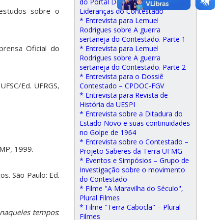
do Portal Desacato, sobre as
estudos sobre o
Lideranças do Contestado
* Entrevista para Lemuel
Rodrigues sobre A guerra
sertaneja do Contestado. Parte 1
prensa Oficial do
* Entrevista para Lemuel
Rodrigues sobre A guerra
sertaneja do Contestado. Parte 2
* Entrevista para o Dossiê
d. UFSC/Ed. UFRGS,
Contestado – CPDOC-FGV
* Entrevista para Revista de
História da UESPI
* Entrevista sobre a Ditadura do
Estado Novo e suas continuidades
no Golpe de 1964
* Entrevista sobre o Contestado –
AMP, 1999.
Projeto Saberes da Terra UFMG
* Eventos e Simpósios – Grupo de
Investigação sobre o movimento
s. São Paulo: Ed.
do Contestado
* Filme "A Maravilha do Século",
Plural Filmes
* Filme "Terra Cabocla" – Plural
a naqueles tempos
:
Filmes