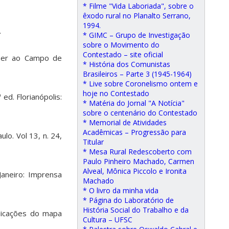
* Filme "Vida Laboriada", sobre o
êxodo rural no Planalto Serrano,
1994.
.
* GIMC – Grupo de Investigação
sobre o Movimento do
Contestado – site oficial
mber ao Campo de
* História dos Comunistas
Brasileiros – Parte 3 (1945-1964)
* Live sobre Coronelismo ontem e
hoje no Contestado
ed. Florianópolis:
* Matéria do Jornal "A Notícia"
sobre o centenário do Contestado
* Memorial de Atividades
Acadêmicas – Progressão para
aulo. Vol 13, n. 24,
Titular
* Mesa Rural Redescoberto com
Paulo Pinheiro Machado, Carmen
Alveal, Mônica Piccolo e Ironita
Janeiro: Imprensa
Machado
* O livro da minha vida
* Página do Laboratório de
História Social do Trabalho e da
licações do mapa
Cultura – UFSC