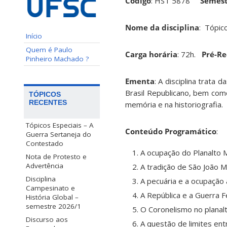
Código
: HST 5878
Semes
Nome da disciplina
: Tópic
Início
Quem é Paulo
Carga horária
: 72h.
Pré-Re
Pinheiro Machado ?
Ementa
: A disciplina trata
Brasil Republicano, bem co
TÓPICOS
RECENTES
memória e na historiografia.
Tópicos Especiais – A
Conteúdo Programático
:
Guerra Sertaneja do
Contestado
A ocupação do Planalto M
Nota de Protesto e
Advertência
A tradição de São João M
Disciplina
A pecuária e a ocupação 
Campesinato e
A República e a Guerra F
História Global –
semestre 2026/1
O Coronelismo no planalt
Discurso aos
A questão de limites ent