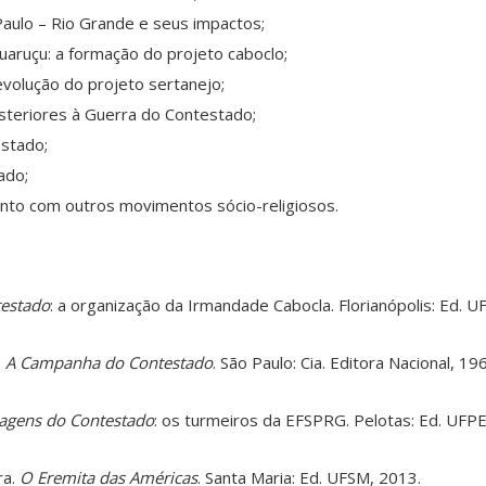
Paulo – Rio Grande e seus impactos;
uaruçu: a formação do projeto caboclo;
 evolução do projeto sertanejo;
teriores à Guerra do Contestado;
estado;
ado;
to com outros movimentos sócio-religiosos.
testado
: a organização da Irmandade Cabocla. Florianópolis: Ed. U
.
A Campanha do Contestado
. São Paulo: Cia. Editora Nacional, 19
agens do Contestado
: os turmeiros da EFSPRG. Pelotas: Ed. UFPE
ra.
O Eremita das Américas
. Santa Maria: Ed. UFSM, 2013.