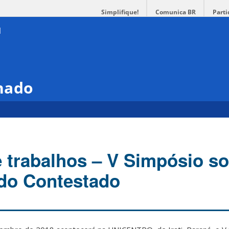
Simplifique!
Comunica BR
Parti
hado
trabalhos – V Simpósio so
do Contestado