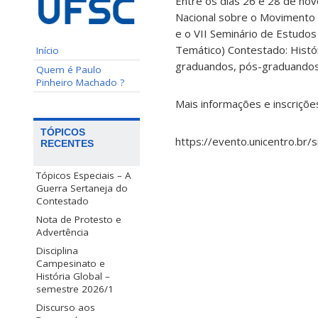
Entre os dias 26 e 28 de no
Nacional sobre o Movimento 
e o VII Seminário de Estudo
Temático) Contestado: Histór
Início
graduandos, pós-graduandos e
Quem é Paulo
Pinheiro Machado ?
Mais informações e inscrições
TÓPICOS
https://evento.unicentro.br
RECENTES
Tópicos Especiais – A
Guerra Sertaneja do
Contestado
Nota de Protesto e
Advertência
Disciplina
Campesinato e
História Global –
semestre 2026/1
Discurso aos