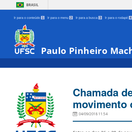
BRASIL
Ir para o conteúdo
1
Ir para o menu
2
Ir para a busca
3
Ir para o rodapé
4
Paulo Pinheiro Mac
Chamada de 
movimento 
04/09/2018 11:54