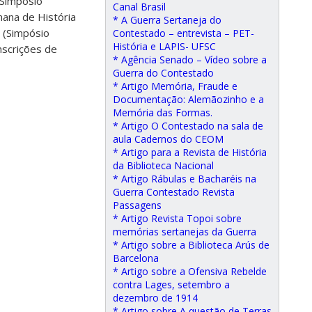
 Simpósio
Canal Brasil
ana de História
* A Guerra Sertaneja do
 (Simpósio
Contestado – entrevista – PET-
História e LAPIS- UFSC
nscrições de
* Agência Senado – Vídeo sobre a
Guerra do Contestado
* Artigo Memória, Fraude e
Documentação: Alemãozinho e a
Memória das Formas.
* Artigo O Contestado na sala de
aula Cadernos do CEOM
* Artigo para a Revista de História
da Biblioteca Nacional
* Artigo Rábulas e Bacharéis na
Guerra Contestado Revista
Passagens
* Artigo Revista Topoi sobre
memórias sertanejas da Guerra
* Artigo sobre a Biblioteca Arús de
Barcelona
* Artigo sobre a Ofensiva Rebelde
contra Lages, setembro a
dezembro de 1914
* Artigo sobre A questão de Terras