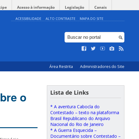
cipe
Acesso à informação
Legislação
Canais
ACESSIBILIDADE
ALTO CONTRASTE
MAPA DO SITE
Área Restrita
Administradores do Site
Lista de Links
bre o
* A aventura Cabocla do
Contestado – texto na plataforma
Brasil Republicano do Arquivo
Nacional do Rio de Janeiro
* A Guerra Esquecida –
Documentário sobre Contestado –