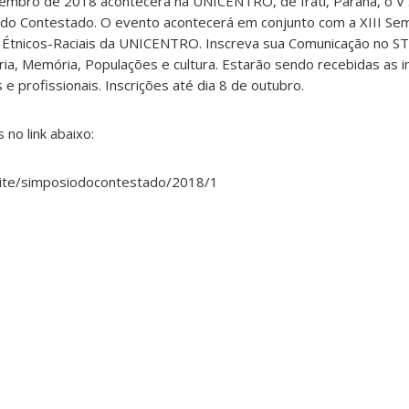
vembro de 2018 acontecerá na UNICENTRO, de Irati, Paraná, o V
do Contestado. O evento acontecerá em conjunto com a XIII Sem
s Étnicos-Raciais da UNICENTRO. Inscreva sua Comunicação no ST
ia, Memória, Populações e cultura. Estarão sendo recebidas as i
 profissionais. Inscrições até dia 8 de outubro.
 no link abaixo:
/site/simposiodocontestado/2018/1