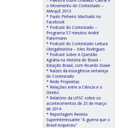
* Palestra sobre Oswaldo Cabral e
o Movimento do Contestado –
MArquE 2013
* Paulo Pinheiro Machado no
Facebook
* Podcast do Contestado –
Programa 57 minutos André
Patermann
* Podcast do Contestado Leitura
Obrigahistória – Icles Rodrigues
* Podcast sobre A Questão
Agrária na História do Brasil –
Estação Brasil, com Ricardo Duwe
* Raízes da insurgência sertaneja
do Contestado
* Rede Proprietas
* Relações entre a Ciência e o
Direito.
* Relatório da UFSC sobre os
acontecimentos de 25 de março
de 2014
* Reportagem Revista
Superinteressante "A guerra que o
Brasil esqueceu"