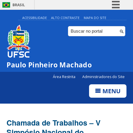
BRASIL
Simplifique!
ACESSIBILIDADE
ALTO CONTRASTE
MAPA DO SITE
Comunica BR
Participe
Acesso à informação
Legislação
Paulo Pinheiro Machado
Canais
Área Restrita
Administradores do Site
MENU
Chamada de Trabalhos – V
Simpósio Nacional do