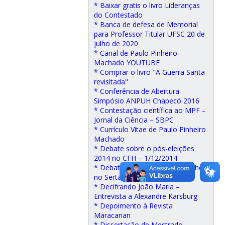
* Baixar gratis o livro Lideranças
do Contestado
* Banca de defesa de Memorial
para Professor Titular UFSC 20 de
julho de 2020
* Canal de Paulo Pinheiro
Machado YOUTUBE
* Comprar o livro "A Guerra Santa
revisitada"
* Conferência de Abertura
Simpósio ANPUH Chapecó 2016
* Contestação científica ao MPF –
Jornal da Ciência – SBPC
* Currículo Vitae de Paulo Pinheiro
Machado
* Debate sobre o pós-eleições
2014 no CFH – 1/12/2014
* Debate sobre Poder e Trabalho
no Sertão
* Decifrando João Maria –
Entrevista a Alexandre Karsburg
* Depoimento à Revista
Maracanan
* Dissertação de Mestrado –