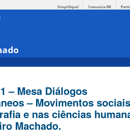
Simplifique!
Comunica BR
Parti
hado
1 – Mesa Diálogos
eos – Movimentos sociais
rafia e nas ciências human
iro Machado.