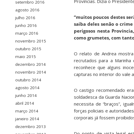
Províncias. Dizia o Presiden
setembro 2016
agosto 2016
“muitos poucos destes ser
julho 2016
saiba deles senão o crim
junho 2016
perigosos nesta Província
março 2016
como grumetes, com tanto
novembro 2015
outubro 2015
O relato de Andrea mostra
maio 2015
recrutados para a Marinha 
dezembro 2014
reconhece que alguns inocen
novembro 2014
capturas no interior do vale 
outubro 2014
agosto 2014
O castigo recomendado era 
junho 2014
soldadesca da Guarda Nacion
abril 2014
necessita de “braços”, igua
forças policiais e autoridad
março 2014
corporais já fossem proibido
janeiro 2014
dezembro 2013
Do ponto de vista legal es