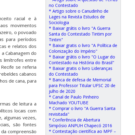
no Contestado
* Artigo sobre o Canudinho de
Lages na Revista Estudos de
eito racial e à
Sociologia
s aos movimentos
* Baixar grátis o livro "A Guerra
uazeiro, o povoado
Santa do Contestado Tintim por
as para períodos
Tintim"
* Baixar gratis o livro "A Política de
cas e relatos dos
Colonização do Império"
a, a Cabanagem do
* Baixar grátis o livro "O Lugar do
 limítrofes entre
Contestado na História do Brasil"
Recife se referia
* Baixar gratis o livro Lideranças
 rebeldes cabanos
do Contestado
* Banca de defesa de Memorial
hos de cana, para
para Professor Titular UFSC 20 de
julho de 2020
* Canal de Paulo Pinheiro
Machado YOUTUBE
rmas de leitura a
* Comprar o livro "A Guerra Santa
líticos locais com
revisitada"
e, algumas vezes,
* Conferência de Abertura
iais, são fontes
Simpósio ANPUH Chapecó 2016
io da compreensão
* Contestação científica ao MPF –