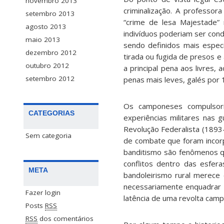
novembro 2013
criminalização. A professo
setembro 2013
“crime de lesa Majestade” 
agosto 2013
indivíduos poderiam ser cond
maio 2013
sendo definidos mais especif
dezembro 2012
tirada ou fugida de presos e
outubro 2012
a principal pena aos livres
setembro 2012
penas mais leves, galés por 
Os camponeses compulsori
CATEGORIAS
experiências militares nas 
Revolução Federalista (1893
Sem categoria
de combate que foram incorp
banditismo são fenômenos 
conflitos dentro das esfer
META
bandoleirismo rural merece
necessariamente enquadrar n
Fazer login
latência de uma revolta cam
Posts
RSS
RSS
dos comentários