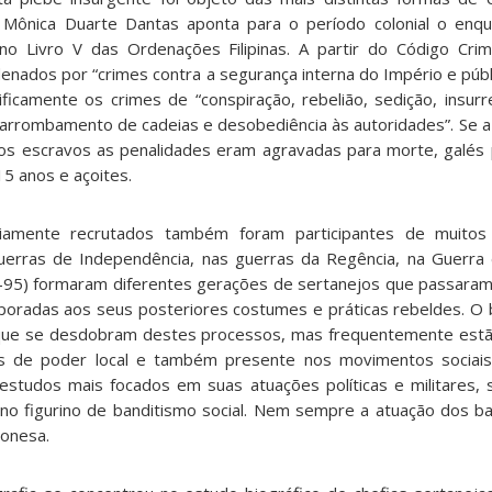
ra Mônica Duarte Dantas aponta para o período colonial o en
no Livro V das Ordenações Filipinas. A partir do Código Cri
enados por “crimes contra a segurança interna do Império e públi
icamente os crimes de “conspiração, rebelião, sedição, insurrei
 arrombamento de cadeias e desobediência às autoridades”. Se a 
, aos escravos as penalidades eram agravadas para morte, galés
15 anos e açoites.
amente recrutados também foram participantes de muitos
guerras de Independência, nas guerras da Regência, na Guerra
-95) formaram diferentes gerações de sertanejos que passaram
oradas aos seus posteriores costumes e práticas rebeldes. O 
que se desdobram destes processos, mas frequentemente estã
as de poder local e também presente nos movimentos sociais
 estudos mais focados em suas atuações políticas e militares
o figurino de banditismo social. Nem sempre a atuação dos ban
ponesa.