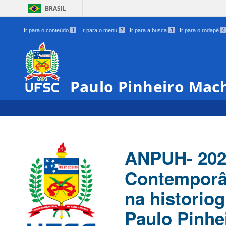
BRASIL
Ir para o conteúdo
1
Ir para o menu
2
Ir para a busca
3
Ir para o rodapé
4
Paulo Pinheiro Mac
ANPUH- 202
Contemporân
na historiog
Paulo Pinhe