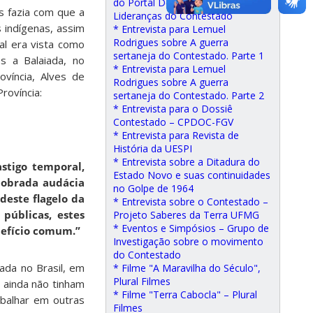
do Portal Desacato, sobre as
s fazia com que a
Lideranças do Contestado
s indígenas, assim
* Entrevista para Lemuel
Rodrigues sobre A guerra
al era vista como
sertaneja do Contestado. Parte 1
s a Balaiada, no
* Entrevista para Lemuel
víncia, Alves de
Rodrigues sobre A guerra
rovíncia:
sertaneja do Contestado. Parte 2
* Entrevista para o Dossiê
Contestado – CPDOC-FGV
* Entrevista para Revista de
História da UESPI
* Entrevista sobre a Ditadura do
stigo temporal,
Estado Novo e suas continuidades
dobrada audácia
no Golpe de 1964
deste flagelo da
* Entrevista sobre o Contestado –
públicas, estes
Projeto Saberes da Terra UFMG
* Eventos e Simpósios – Grupo de
nefício comum.”
Investigação sobre o movimento
do Contestado
ada no Brasil, em
* Filme "A Maravilha do Século",
Plural Filmes
 ainda não tinham
* Filme "Terra Cabocla" – Plural
balhar em outras
Filmes