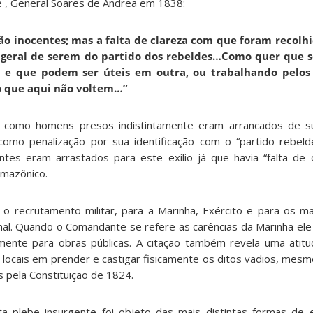
te , General Soares de Andrea em 1838:
ão inocentes; mas a falta de clareza com que foram recolhi
e geral de serem do partido dos rebeldes…Como quer que s
, e que podem ser úteis em outra, ou trabalhando pelos 
 que aqui não voltem…”
 como homens presos indistintamente eram arrancados de su
como penalização por sua identificação com o “partido rebel
tes eram arrastados para este exílio já que havia “falta de 
amazônico.
o recrutamento militar, para a Marinha, Exército e para os m
al. Quando o Comandante se refere as carências da Marinha el
lmente para obras públicas. A citação também revela uma atit
es locais em prender e castigar fisicamente os ditos vadios, mes
s pela Constituição de 1824.
ta plebe insurgente foi objeto das mais distintas formas de