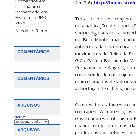
Formandos em
Sertão! (
http://books.scie
Licenciatura e
Bacharelado em
História da UFSC
Trata-se de um conjunto 
2025/1
desqualificação de popula
Adeodato Ramos
sociorreligiosos mais conhec
de Belo Monte, mais conhe
anteriores da história brasi
COMENTÁRIOS
movimentos do Reino da Ped
Grão-Pará, a Balaiana do Ma
Pernambuco e Alagoas, no es
como sendo de um conjunto de
COMENTÁRIOS
eram chamados de ladrões po
a libertação de cativos, no c
Como visto, as fontes majo
ARQUIVOS
contrapelo. A imprensa, os r
Arquivos
Governadores e oficiais do 
quando integrantes das cla
ARQUIVOS
produzidas por setores soci