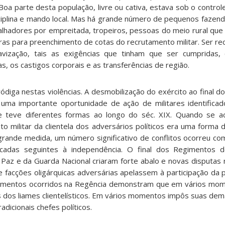
 Boa parte desta população, livre ou cativa, estava sob o control
isciplina e mando local. Mas há grande número de pequenos fazend
alhadores por empreitada, tropeiros, pessoas do meio rural que
uras para preenchimento de cotas do recrutamento militar. Ser r
avização, tais as exigências que tinham que ser cumpridas,
s, os castigos corporais e as transferências de região.
diga nestas violências. A desmobilização do exército ao final do 
uma importante oportunidade de ação de militares identifica
que teve diferentes formas ao longo do séc. XIX. Quando se a
nto militar da clientela dos adversários políticos era uma forma 
rande medida, um número significativo de conflitos ocorreu co
cadas seguintes à independência. O final dos Regimentos 
 Paz e da Guarda Nacional criaram forte abalo e novas disputas 
 facções oligárquicas adversárias apelassem à participação da p
ovimentos ocorridos na Regência demonstram que em vários mo
s dos liames clientelísticos. Em vários momentos impôs suas dem
dicionais chefes políticos.