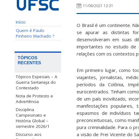
11/08/2021 12:31
Início
O Brasil é um continente. N
Quem é Paulo
se apurar as distintas fo
Pinheiro Machado ?
desenvolveram em suas dif
importantes no estudo de m
relações com os contextos pol
TÓPICOS
RECENTES
Em primeiro lugar, como to
Tópicos Especiais – A
viajantes, jornalistas, mé
Guerra Sertaneja do
períodos da Colônia, Imp
Contestado
eurocentrados. Tinham como p
Nota de Protesto e
de um país incivilizado, inc
Advertência
manifestações populares, 
Disciplina
espasmos de indivíduos ta
Campesinato e
preconceituosas, como manif
História Global –
semestre 2026/1
pura criminalidade. Para o p
a visão de Frei Vicente do S
Discurso aos