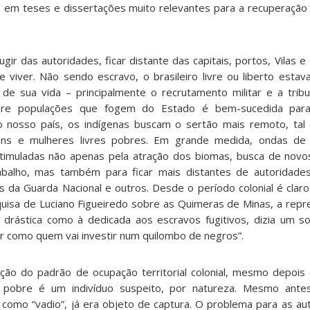
o em teses e dissertações muito relevantes para a recuperaçã
 fugir das autoridades, ficar distante das capitais, portos, Vilas 
 viver. Não sendo escravo, o brasileiro livre ou liberto estava
de sua vida – principalmente o recrutamento militar e a trib
bre populações que fogem do Estado é bem-sucedida para 
 nosso país, os indígenas buscam o sertão mais remoto, tal
ns e mulheres livres pobres. Em grande medida, ondas de i
stimuladas não apenas pela atração dos biomas, busca de novo
abalho, mas também para ficar mais distantes de autoridade
is da Guarda Nacional e outros. Desde o período colonial é clar
uisa de Luciano Figueiredo sobre as Quimeras de Minas, a rep
 drástica como à dedicada aos escravos fugitivos, dizia um s
er como quem vai investir num quilombo de negros”.
ão do padrão de ocupação territorial colonial, mesmo depois
iro pobre é um indivíduo suspeito, por natureza. Mesmo ante
como “vadio”, já era objeto de captura. O problema para as au