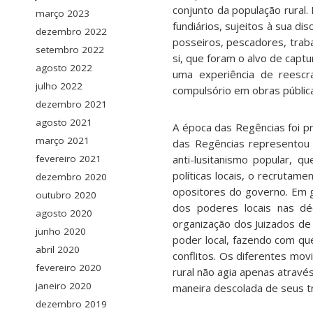
conjunto da população rural.
março 2023
fundiários, sujeitos à sua d
dezembro 2022
posseiros, pescadores, trab
setembro 2022
si, que foram o alvo de capt
agosto 2022
uma experiência de reescr
julho 2022
compulsório em obras pública
dezembro 2021
agosto 2021
A época das Regências foi pró
março 2021
das Regências representou 
anti-lusitanismo popular, 
fevereiro 2021
políticas locais, o recrutame
dezembro 2020
opositores do governo. Em g
outubro 2020
dos poderes locais nas dé
agosto 2020
organização dos Juizados de
junho 2020
poder local, fazendo com que
abril 2020
conflitos. Os diferentes m
fevereiro 2020
rural não agia apenas atravé
janeiro 2020
maneira descolada de seus tra
dezembro 2019