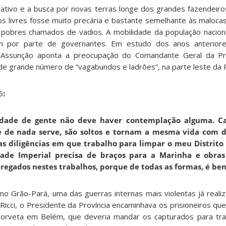
trativo e a busca por novas terras longe dos grandes fazendeiro
ros livres fosse muito precária e bastante semelhante às maloca
 pobres chamados de vadios. A mobilidade da população nacion
 por parte de governantes. Em estudo dos anos anteriore
 Assunção aponta a preocupação do Comandante Geral da Pro
 de grande número de “vagabundos e ladrões”, na parte leste da P
6
:
idade de gente não deve haver contemplação alguma. Ca
 de nada serve, são soltos e tornam a mesma vida com 
 as diligências em que trabalho para limpar o meu Distrito 
de Imperial precisa de braços para a Marinha e obras 
egados nestes trabalhos, porque de todas as formas, é be
 Grão-Pará, uma das guerras internas mais violentas já realiz
icci, o Presidente da Província encaminhava os prisioneiros que
orveta em Belém, que deveria mandar os capturados para tra