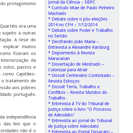
Jornal da Ciência – SBPC
o do protagonismo
* Currículo Vitae de Paulo Pinheiro
Machado
* Debate sobre o pós-eleições
2014 no CFH – 1/12/2014
e Quartéis era uma
* Debate sobre Poder e Trabalho
 sujeito a outras
no Sertão
utação. A tese do
* Decifrando João Maria –
explicar muitos
Entrevista a Alexandre Karsburg
* Depoimento à Revista
 como fizeram os
Maracanan
nteriorização da
* Dissertação de Mestrado –
s solos, pastos e
Colonizar para Atrair
s como Capitães-
* Dossiê Centenário Contestado –
o o tratamento de
Revista Esboços
* Dossiê Terra, Trabalho e
ressão aos pobres
Conflitos – Revista Mundos do
oldado português:
Trabalho.
* Entrevista à TV do Tribunal de
Justiça sobre o livro "O Processo
de Adeodato"
 da independência
* Entrevista ao jornal do Tribunal
s das leis que o
de Justiça sobre Adeodato
toridades não é o
* Entrevista ao Portal Desacato –