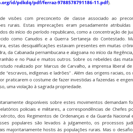
lo.org/id/pdkdq/pdf/ferraz-9788578791186-11.pdf
).
de visões com preconceito de classe associado ao preconc
ções rurais. Estas imprecações eram pesadamente atribuída
idos do início do período republicano, como a concentração de J
cido como Canudos e a Guerra Sertaneja do Contestado. M
leira, estas desqualificações estavam presentes em muitas crôni
ra, da Cabanada pernambucana e alagoana no início da Regênci
ranhão e no Piauí e muitos outros. Sobre os rebeldes das matas
tudo realizado por Marcus de Carvalho, a imprensa liberal de 
 “escravos, indígenas e ladrões” . Além das origens raciais, os
r praticarem o costume de fazer investidas a fazendas e engen
aso, uma violação à sagrada propriedade.
ritariamente disponíveis sobre estes movimentos demandam fo
elatórios policiais e militares, a correspondências de Chefes po
Exército, dos Regimentos de Ordenanças e da Guarda Nacional 
sses populares são levados à julgamento, os processos judic
ais majoritariamente hostis às populações rurais. Mas o desaf