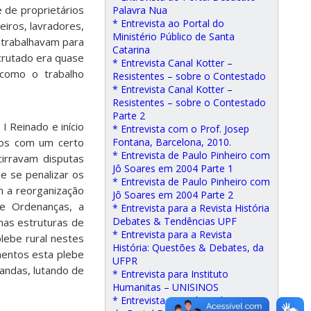
e de proprietários
Palavra Nua
* Entrevista ao Portal do
eiros, lavradores,
Ministério Público de Santa
 trabalhavam para
Catarina
ecrutado era quase
* Entrevista Canal Kotter –
 como o trabalho
Resistentes – sobre o Contestado
* Entrevista Canal Kotter –
Resistentes – sobre o Contestado
Parte 2
I Reinado e início
* Entrevista com o Prof. Josep
dos com um certo
Fontana, Barcelona, 2010.
* Entrevista de Paulo Pinheiro com
cirravam disputas
Jô Soares em 2004 Parte 1
de se penalizar os
* Entrevista de Paulo Pinheiro com
m a reorganização
Jô Soares em 2004 Parte 2
de Ordenanças, a
* Entrevista para a Revista História
Debates & Tendências UPF
nas estruturas de
* Entrevista para a Revista
lebe rural nestes
História: Questões & Debates, da
mentos esta plebe
UFPR
andas, lutando de
* Entrevista para Instituto
Humanitas – UNISINOS
* Entrevista para Jilson de Souza,