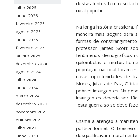
destas fontes tem resultad
julho 2026
rural popular.
junho 2026
fevereiro 2026
Na longa história brasileira,
agosto 2025
maneira mais segura para se
junho 2025
formas de constrangimento 
professor James Scott so
fevereiro 2025
fenômenos demográficos no
janeiro 2025
quilombolas e muitos home
dezembro 2024
população nacional foram e
agosto 2024
novas oportunidades de tr
julho 2024
Mores, Juízes de Paz, Oficia
junho 2024
pobres insurgentes. Na pesq
março 2024
insurgentes deveria ser tão
dezembro 2023
“esta guerra só se deve faz
novembro 2023
outubro 2023
Chama a atenção a manutenç
política formal. O brasile
julho 2023
desqualificavam moralmente 
junho 2023