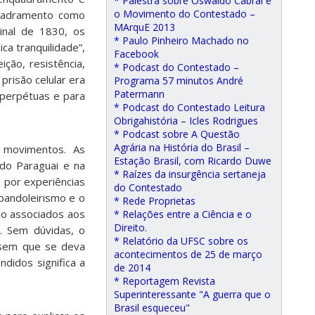
* Palestra sobre Oswaldo Cabral e
o Movimento do Contestado –
quadramento como
MArquE 2013
minal de 1830, os
* Paulo Pinheiro Machado no
ca tranquilidade”,
Facebook
ção, resistência,
* Podcast do Contestado –
prisão celular era
Programa 57 minutos André
Patermann
 perpétuas e para
* Podcast do Contestado Leitura
Obrigahistória – Icles Rodrigues
* Podcast sobre A Questão
Agrária na História do Brasil –
 movimentos. As
Estação Brasil, com Ricardo Duwe
 do Paraguai e na
* Raízes da insurgência sertaneja
 por experiências
do Contestado
bandoleirismo e o
* Rede Proprietas
o associados aos
* Relações entre a Ciência e o
Direito.
. Sem dúvidas, o
* Relatório da UFSC sobre os
, sem que se deva
acontecimentos de 25 de março
didos significa a
de 2014
* Reportagem Revista
Superinteressante "A guerra que o
Brasil esqueceu"