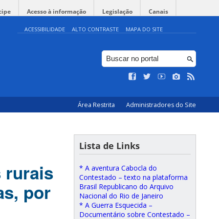
cipe
Acesso à informação
Legislação
Canais
ACESSIBILIDADE
ALTO CONTRASTE
MAPA DO SITE
Área Restrita
Administradores do Site
Lista de Links
 rurais
* A aventura Cabocla do
Contestado – texto na plataforma
as, por
Brasil Republicano do Arquivo
Nacional do Rio de Janeiro
* A Guerra Esquecida –
Documentário sobre Contestado –