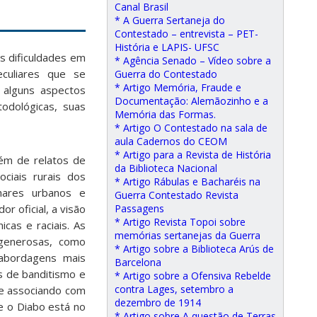
Canal Brasil
* A Guerra Sertaneja do
Contestado – entrevista – PET-
História e LAPIS- UFSC
s dificuldades em
* Agência Senado – Vídeo sobre a
eculiares que se
Guerra do Contestado
* Artigo Memória, Fraude e
 alguns aspectos
Documentação: Alemãozinho e a
odológicas, suas
Memória das Formas.
* Artigo O Contestado na sala de
aula Cadernos do CEOM
* Artigo para a Revista de História
lém de relatos de
da Biblioteca Nacional
ociais rurais dos
* Artigo Rábulas e Bacharéis na
hares urbanos e
Guerra Contestado Revista
r oficial, a visão
Passagens
* Artigo Revista Topoi sobre
cas e raciais. As
memórias sertanejas da Guerra
 generosas, como
* Artigo sobre a Biblioteca Arús de
 abordagens mais
Barcelona
s de banditismo e
* Artigo sobre a Ofensiva Rebelde
contra Lages, setembro a
 e associando com
dezembro de 1914
ue o Diabo está no
* Artigo sobre A questão de Terras