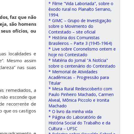
* Filme "Vida Laboriada", sobre o
êxodo rural no Planalto Serrano,
1994.
dos, faz que não
* GIMC – Grupo de Investigação
eja, são homens
sobre o Movimento do
seus ofícios, ou
Contestado – site oficial
* História dos Comunistas
Brasileiros – Parte 3 (1945-1964)
* Live sobre Coronelismo ontem e
as localidades e
hoje no Contestado
de”. Mesmo assim
* Matéria do Jornal "A Notícia"
sobre o centenário do Contestado
clareza” nas suas
* Memorial de Atividades
Acadêmicas – Progressão para
Titular
* Mesa Rural Redescoberto com
ais remediados, a
Paulo Pinheiro Machado, Carmen
e não esconde que
Alveal, Mônica Piccolo e Ironita
ude recorrente de
Machado
mo que os castigos
* O livro da minha vida
* Página do Laboratório de
História Social do Trabalho e da
Cultura – UFSC
 enquadramento e