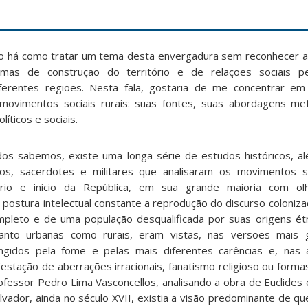
ão há como tratar um tema desta envergadura sem reconhecer a
rmas de construção do território e de relações sociais p
erentes regiões. Nesta fala, gostaria de me concentrar em
ovimentos sociais rurais: suas fontes, suas abordagens met
íticos e sociais.
dos sabemos, existe uma longa série de estudos históricos, a
dicos, sacerdotes e militares que analisaram os movimentos s
ério e início da República, em sua grande maioria com ol
ostura intelectual constante a reprodução do discurso colonizado
ompleto e de uma população desqualificada por suas origens étni
tanto urbanas como rurais, eram vistas, nas versões mais
ngidos pela fome e pelas mais diferentes carências e, nas
estação de aberrações irracionais, fanatismo religioso ou forma
rofessor Pedro Lima Vasconcellos, analisando a obra de Euclides
alvador, ainda no século XVII, existia a visão predominante de q