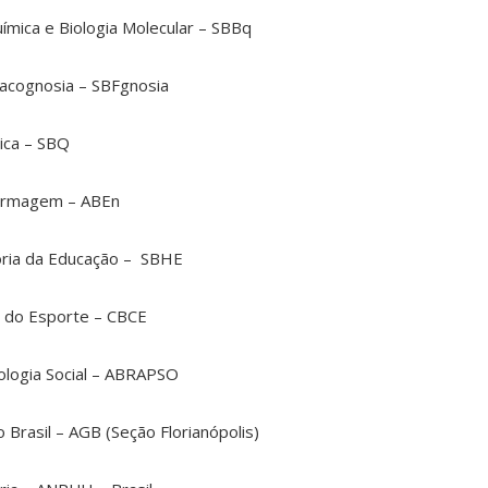
uímica e Biologia Molecular – SBBq
macognosia – SBFgnosia
ica – SBQ
fermagem – ABEn
tória da Educação – SBHE
as do Esporte – CBCE
cologia Social – ABRAPSO
Brasil – AGB (Seção Florianópolis)