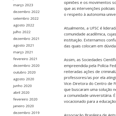
opiniões e os movimentos so
março 2023
que as intervenções policiai
dezembro 2022
o respeito à autonomia univer
setembro 2022
agosto 2022
Atualmente, a UFSC é lidera
julho 2022
comunidade acadêmica, cujas
dezembro 2021
instituição. Externamos conf
agosto 2021
das quais colocam em dúvid
março 2021
fevereiro 2021
Assim, as Sociedades Científ
empreendida pela Polícia Fe
dezembro 2020
reiteradas ações de criminal
outubro 2020
professores/as por ela ating
agosto 2020
Vice-Diretora do Centro de F
junho 2020
que buscaram uma solução ne
abril 2020
a comunidade universitária. É
fevereiro 2020
vocacionado para a educação
janeiro 2020
dezembro 2019
Associação Brasileira de Ant