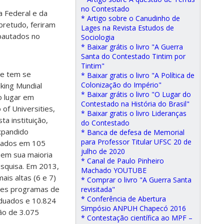
no Contestado
a Federal e da
* Artigo sobre o Canudinho de
bretudo, feriram
Lages na Revista Estudos de
 pautados no
Sociologia
* Baixar grátis o livro "A Guerra
Santa do Contestado Tintim por
Tintim"
ue tem se
* Baixar gratis o livro "A Política de
Colonização do Império"
king Mundial
* Baixar grátis o livro "O Lugar do
o lugar em
Contestado na História do Brasil"
of Universities,
* Baixar gratis o livro Lideranças
a instituição,
do Contestado
expandido
* Banca de defesa de Memorial
para Professor Titular UFSC 20 de
ulados em 105
julho de 2020
 em sua maioria
* Canal de Paulo Pinheiro
esquisa. Em 2013,
Machado YOUTUBE
is altas (6 e 7)
* Comprar o livro "A Guerra Santa
sses programas de
revisitada"
* Conferência de Abertura
aduados e 10.824
Simpósio ANPUH Chapecó 2016
ão de 3.075
* Contestação científica ao MPF –