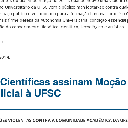
entos do dia 25 de março de 2014, quando houve uma violenta 
elho Universitário da UFSC vem a público manifestar-se contra qua
 espaço público e vocacionado para a formação humana como é o
mais firme defesa da Autonomia Universitária, condição essencial 
o do conhecimento filosófico, científico, tecnológico e artístico.
SC.
 2014.
Científicas assinam Moção
licial à UFSC
ÕES VIOLENTAS CONTRA A COMUNIDADE ACADÊMICA DA UF