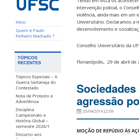
Tendo em vista os acontecim
intervenção policial, o Cons
violência, ainda mais em um
Universitário. Declaramos a 
Início
desenvolvimento e socializaçã
Quem é Paulo
Pinheiro Machado ?
Conselho Universitário da UF
TÓPICOS
Florianópolis, 29 de abril de
RECENTES
Tópicos Especiais – A
Guerra Sertaneja do
Sociedades 
Contestado
agressão po
Nota de Protesto e
Advertência
Disciplina
25/04/2014 22:09
Campesinato e
História Global –
semestre 2026/1
MOÇÃO DE REPÚDIO ÀS AÇ
Discurso aos