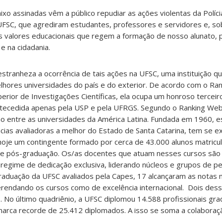
ixo assinadas vêm a público repudiar as ações violentas da Políci
 UFSC, que agrediram estudantes, professores e servidores e, so
os valores educacionais que regem a formação de nosso alunato,
 e na cidadania.
stranheza a ocorrência de tais ações na UFSC, uma instituição q
ores universidades do país e do exterior. De acordo com o Ran
rior de Investigações Científicas, ela ocupa um honroso terceir
ntecedida apenas pela USP e pela UFRGS. Segundo o Ranking Web 
o entre as universidades da América Latina. Fundada em 1960, est
ncias avaliadoras a melhor do Estado de Santa Catarina, tem se 
hoje um contingente formado por cerca de 43.000 alunos matric
de pós-graduação. Os/as docentes que atuam nesses cursos são
regime de dedicação exclusiva, liderando núcleos e grupos de p
duação da UFSC avaliados pela Capes, 17 alcançaram as notas ma
ferendando os cursos como de excelência internacional. Dois de
 No último quadriênio, a UFSC diplomou 14.588 profissionais gr
marca recorde de 25.412 diplomados. A isso se soma a colaboraç