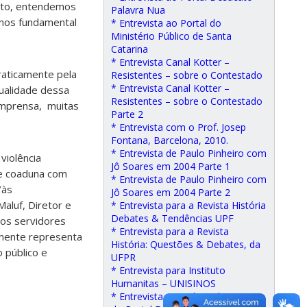
anto, entendemos
Palavra Nua
amos fundamental
* Entrevista ao Portal do
Ministério Público de Santa
Catarina
* Entrevista Canal Kotter –
raticamente pela
Resistentes – sobre o Contestado
* Entrevista Canal Kotter –
ualidade dessa
Resistentes – sobre o Contestado
 imprensa, muitas
Parte 2
* Entrevista com o Prof. Josep
Fontana, Barcelona, 2010.
* Entrevista de Paulo Pinheiro com
violência
Jô Soares em 2004 Parte 1
se coaduna com
* Entrevista de Paulo Pinheiro com
/às
Jô Soares em 2004 Parte 2
aluf, Diretor e
* Entrevista para a Revista História
Debates & Tendências UPF
aos servidores
* Entrevista para a Revista
amente representa
História: Questões & Debates, da
 público e
UFPR
* Entrevista para Instituto
Humanitas – UNISINOS
* Entrevista para Jilson de Souza,