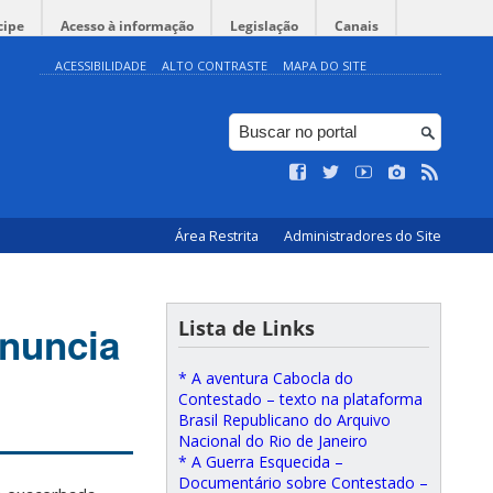
cipe
Acesso à informação
Legislação
Canais
ACESSIBILIDADE
ALTO CONTRASTE
MAPA DO SITE
Área Restrita
Administradores do Site
Lista de Links
onuncia
* A aventura Cabocla do
Contestado – texto na plataforma
Brasil Republicano do Arquivo
Nacional do Rio de Janeiro
* A Guerra Esquecida –
Documentário sobre Contestado –