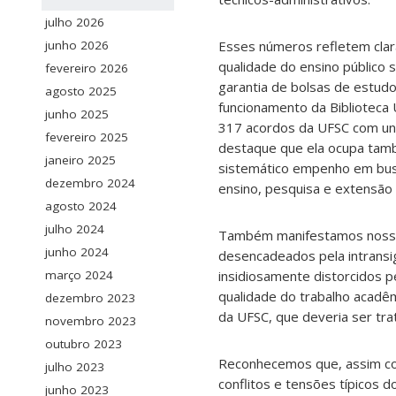
julho 2026
Esses números refletem clar
junho 2026
qualidade do ensino público 
fevereiro 2026
garantia de bolsas de estud
agosto 2025
funcionamento da Biblioteca 
junho 2025
317 acordos da UFSC com univ
fevereiro 2025
destaque que ela ocupa també
janeiro 2025
sistemático empenho em busc
dezembro 2024
ensino, pesquisa e extensão u
agosto 2024
julho 2024
Também manifestamos nossa
junho 2024
desencadeados pela intransige
insidiosamente distorcidos 
março 2024
qualidade do trabalho acadê
dezembro 2023
da UFSC, que deveria ser tr
novembro 2023
outubro 2023
Reconhecemos que, assim com
julho 2023
conflitos e tensões típicos 
junho 2023