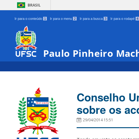
BRASIL
Ir para o conteúdo
1
Ir para o menu
2
Ir para a busca
3
Ir para o rodapé
4
Paulo Pinheiro Mac
Conselho Un
sobre os ac
29/04/2014 15:51