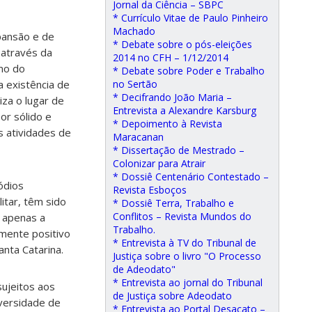
Jornal da Ciência – SBPC
* Currículo Vitae de Paulo Pinheiro
Machado
pansão e de
* Debate sobre o pós-eleições
 através da
2014 no CFH – 1/12/2014
mo do
* Debate sobre Poder e Trabalho
a existência de
no Sertão
* Decifrando João Maria –
iza o lugar de
Entrevista a Alexandre Karsburg
or sólido e
* Depoimento à Revista
 atividades de
Maracanan
* Dissertação de Mestrado –
Colonizar para Atrair
* Dossiê Centenário Contestado –
ódios
Revista Esboços
itar, têm sido
* Dossiê Terra, Trabalho e
Conflitos – Revista Mundos do
 apenas a
Trabalho.
amente positivo
* Entrevista à TV do Tribunal de
nta Catarina.
Justiça sobre o livro "O Processo
de Adeodato"
* Entrevista ao jornal do Tribunal
ujeitos aos
de Justiça sobre Adeodato
iversidade de
* Entrevista ao Portal Desacato –