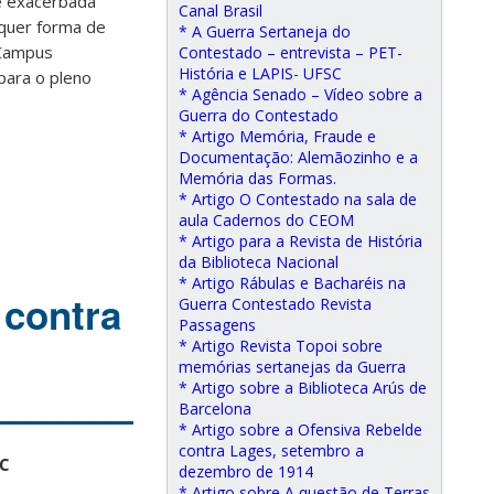
e exacerbada
Canal Brasil
lquer forma de
* A Guerra Sertaneja do
 Campus
Contestado – entrevista – PET-
História e LAPIS- UFSC
para o pleno
* Agência Senado – Vídeo sobre a
Guerra do Contestado
* Artigo Memória, Fraude e
Documentação: Alemãozinho e a
Memória das Formas.
* Artigo O Contestado na sala de
aula Cadernos do CEOM
* Artigo para a Revista de História
da Biblioteca Nacional
* Artigo Rábulas e Bacharéis na
 contra
Guerra Contestado Revista
Passagens
* Artigo Revista Topoi sobre
memórias sertanejas da Guerra
* Artigo sobre a Biblioteca Arús de
Barcelona
* Artigo sobre a Ofensiva Rebelde
contra Lages, setembro a
SC
dezembro de 1914
* Artigo sobre A questão de Terras