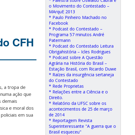
* Palestra sobre Oswaldo Cabral e
o Movimento do Contestado –
MArquE 2013
* Paulo Pinheiro Machado no
Facebook
* Podcast do Contestado –
Programa 57 minutos André
 do CFH
Patermann
* Podcast do Contestado Leitura
Obrigahistória – Icles Rodrigues
* Podcast sobre A Questão
Agrária na História do Brasil –
Estação Brasil, com Ricardo Duwe
* Raízes da insurgência sertaneja
do Contestado
* Rede Proprietas
, a tropa de
* Relações entre a Ciência e o
, numa ação que
Direito.
s demais
* Relatório da UFSC sobre os
ísica e moral dos
acontecimentos de 25 de março
policiais em sua
de 2014
* Reportagem Revista
Superinteressante "A guerra que o
Brasil esqueceu"