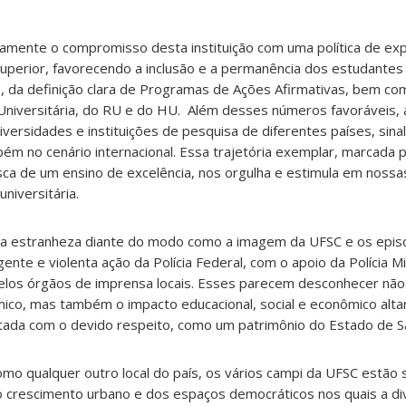
amente o compromisso desta instituição com uma política de ex
superior, favorecendo a inclusão e a permanência dos estudantes
o, da definição clara de Programas de Ações Afirmativas, bem co
Universitária, do RU e do HU. Além desses números favoráveis, 
ersidades e instituições de pesquisa de diferentes países, sinal
m no cenário internacional. Essa trajetória exemplar, marcada p
a de um ensino de excelência, nos orgulha e estimula em nossas
niversitária.
 estranheza diante do modo como a imagem da UFSC e os epis
nte e violenta ação da Polícia Federal, com o apoio da Polícia Mil
pelos órgãos de imprensa locais. Esses parecem desconhecer não
mico, mas também o impacto educacional, social e econômico alt
atada com o devido respeito, como um patrimônio do Estado de Sa
o qualquer outro local do país, os vários campi da UFSC estão s
do crescimento urbano e dos espaços democráticos nos quais a d