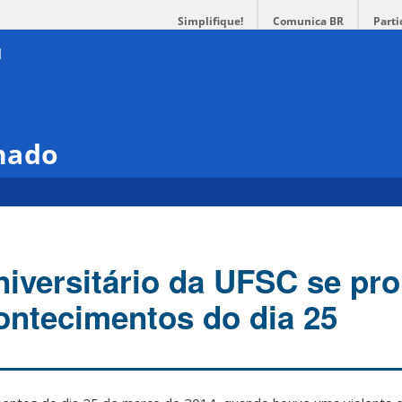
Simplifique!
Comunica BR
Parti
hado
iversitário da UFSC se pr
ontecimentos do dia 25