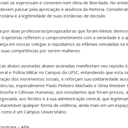
ciais se expressam e convivem num clima de liberdade. No ent
s devem passar pela apreciação e anuência da Reitoria. Consider
sitária e à legitimidade de suas instâncias de decisão.
da por duas professoras/pesquisadoras que foram eleitas democ
 trajetórias refletem o comprometimento com a seriedade e a q
iança em nossas colegas e repudiamos as infâmias veiculadas na
a suas competências por serem mulheres.
icas abaixo assinadas abaixo assinadas manifestam seu repúdio à 
deral e Polícia Militar no Campus da UFSC, entendendo que esta 
ização dos movimentos sociais, e reforçam sua solidariedade aos
idos/as, especialmente Paulo Pinheiro Machado e Sônia Weidner M
ilosofia e Ciências Humanas, aos estudantes que foram presos, 
gociada, aos feridos e à sua administração central, que legitim
 inaceitável qualquer forma de violência, ainda mais em um espaço
 como é um Campus Universitário.
ropologia – ABA