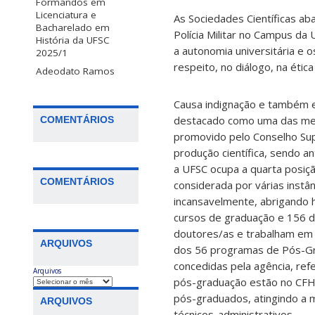
Formandos em
Licenciatura e
As Sociedades Científicas aba
Bacharelado em
Polícia Militar no Campus da
História da UFSC
a autonomia universitária e 
2025/1
respeito, no diálogo, na ética
Adeodato Ramos
Causa indignação e também e
destacado como uma das melh
COMENTÁRIOS
promovido pelo Conselho Supe
produção científica, sendo a
a UFSC ocupa a quarta posiçã
COMENTÁRIOS
considerada por várias instâ
incansavelmente, abrigando 
cursos de graduação e 156 
doutores/as e trabalham em 
ARQUIVOS
dos 56 programas de Pós-Gra
concedidas pela agência, re
Arquivos
pós-graduação estão no CFH.
pós-graduados, atingindo a 
ARQUIVOS
técnicos-administrativos.