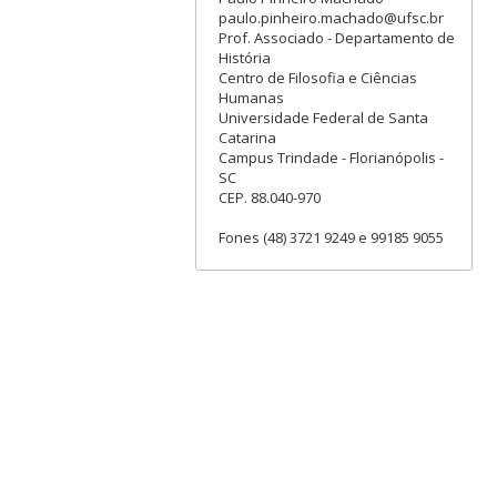
paulo.pinheiro.machado@ufsc.br
Prof. Associado - Departamento de
História
Centro de Filosofia e Ciências
Humanas
Universidade Federal de Santa
Catarina
Campus Trindade - Florianópolis -
SC
CEP. 88.040-970
Fones (48) 3721 9249 e 99185 9055