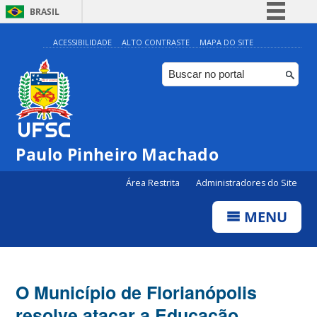
BRASIL
Simplifique!
ACESSIBILIDADE
ALTO CONTRASTE
MAPA DO SITE
Comunica BR
Participe
Acesso à informação
Legislação
Paulo Pinheiro Machado
Canais
Área Restrita
Administradores do Site
MENU
O Município de Florianópolis
resolve atacar a Educação