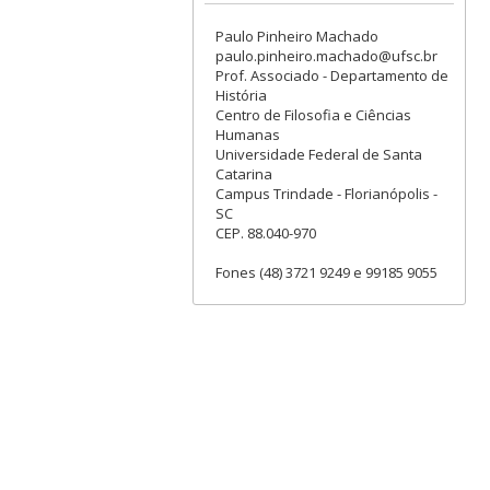
Paulo Pinheiro Machado
paulo.pinheiro.machado@ufsc.br
Prof. Associado - Departamento de
História
Centro de Filosofia e Ciências
Humanas
Universidade Federal de Santa
Catarina
Campus Trindade - Florianópolis -
SC
CEP. 88.040-970
Fones (48) 3721 9249 e 99185 9055