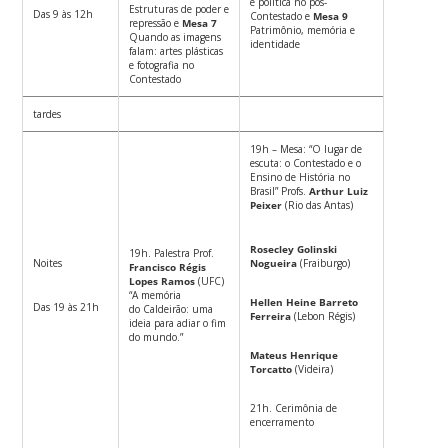
e política no pós-
Estruturas de poder e
Das 9 às 12h
Contestado e
Mesa 9
repressão e
Mesa 7
Patrimônio, memória e
Quando as imagens
identidade
falam: artes plásticas
e fotografia no
Contestado
tardes
19h – Mesa: “O lugar de
escuta: o Contestado e o
Ensino de História no
Brasil” Profs.
Arthur Luiz
Peixer
(Rio das Antas)
Rosecley Golinski
19h. Palestra Prof.
Noites
Nogueira
(Fraiburgo)
Francisco Régis
Lopes Ramos
(UFC)
“A memória
Hellen Heine Barreto
Das 19 às 21h
do Caldeirão: uma
Ferreira
(Lebon Régis)
ideia para adiar o fim
do mundo.”
Mateus Henrique
Torcatto
(Videira)
21h. Cerimônia de
encerramento