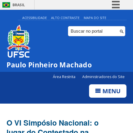
BRASIL
Simplifique!
ACESSIBILIDADE
ALTO CONTRASTE
MAPA DO SITE
Comunica BR
Participe
Acesso à informação
Legislação
Paulo Pinheiro Machado
Canais
Área Restrita
Administradores do Site
MENU
O VI Simpósio Nacional: o
lugar do Contestado na