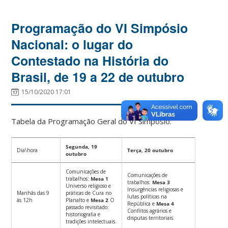
Programação do VI Simpósio
Nacional: o lugar do
Contestado na História do
Brasil, de 19 a 22 de outubro
15/10/2020 17:01
Tabela da Programação Geral do VI Simpósio:
Segunda, 19
Dia\hora
Terça, 20 outubro
outubro
Comunicações de
Comunicações de
trabalhos:
Mesa 1
trabalhos:
Mesa 3
Universo religioso e
Insurgências religiosas e
Manhãs das 9
práticas de Cura no
lutas políticas na
às 12h
Planalto e
Mesa 2
O
República e
Mesa 4
passado revisitado:
Conflitos agrários e
historiografia e
disputas territoriais.
tradições intelectuais.