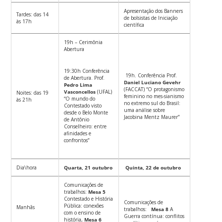
Apresentação dos Banners
Tardes: das 14
de bolsistas de Iniciação
às 17h
científica
19h – Cerimônia
Abertura
19:30h Conferência
19h. Conferência Prof.
de Abertura. Prof.
Daniel Luciano Gevehr
Pedro Lima
(FACCAT) “O protagonismo
Vasconcellos
(UFAL)
Noites: das 19
feminino no mes-sianismo
“O mundo do
às 21h
no extremo sul do Brasil:
Contestado visto
uma análise sobre
desde o Belo Monte
Jacobina Mentz Maurer”
de Antônio
Conselheiro: entre
afinidades e
confrontos”
Dia\hora
Quarta, 21 outubro
Quinta, 22 de outubro
Comunicações de
trabalhos:
Mesa 5
Contestado e História
Comunicações de
Pública: conexões
Manhãs
trabalhos:
Mesa 8
A
com o ensino de
Guerra contínua: conflitos
história,
Mesa 6