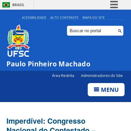
BRASIL
Simplifique!
ACESSIBILIDADE
ALTO CONTRASTE
MAPA DO SITE
Comunica BR
Participe
Acesso à informação
Legislação
Paulo Pinheiro Machado
Canais
Área Restrita
Administradores do Site
MENU
Imperdível: Congresso
Nacional do Contestado –