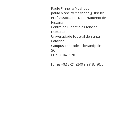
Paulo Pinheiro Machado
paulo.pinheiro.machado@ufsc.br
Prof. Associado - Departamento de
História
Centro de Filosofia e Ciências
Humanas
Universidade Federal de Santa
Catarina
Campus Trindade - Florianópolis -
SC
CEP. 88.040-970
Fones (48) 3721 9249 e 99185 9055