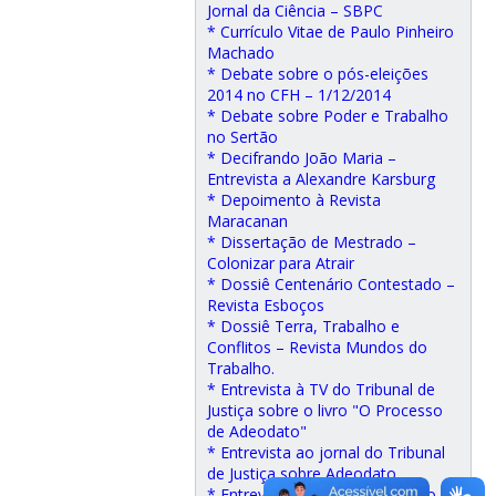
Jornal da Ciência – SBPC
* Currículo Vitae de Paulo Pinheiro
Machado
* Debate sobre o pós-eleições
2014 no CFH – 1/12/2014
* Debate sobre Poder e Trabalho
no Sertão
* Decifrando João Maria –
Entrevista a Alexandre Karsburg
* Depoimento à Revista
Maracanan
* Dissertação de Mestrado –
Colonizar para Atrair
* Dossiê Centenário Contestado –
Revista Esboços
* Dossiê Terra, Trabalho e
Conflitos – Revista Mundos do
Trabalho.
* Entrevista à TV do Tribunal de
Justiça sobre o livro "O Processo
de Adeodato"
* Entrevista ao jornal do Tribunal
de Justiça sobre Adeodato
* Entrevista ao Portal Desacato –