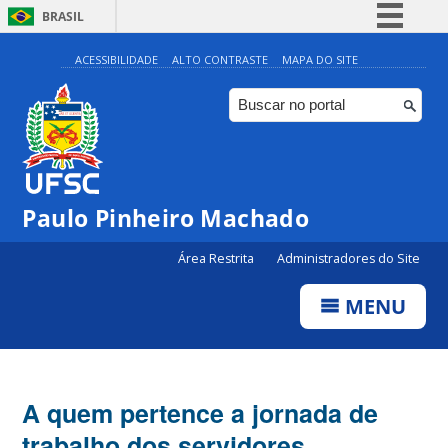
BRASIL
Simplifique!
ACESSIBILIDADE
ALTO CONTRASTE
MAPA DO SITE
Comunica BR
Participe
Acesso à informação
Legislação
Paulo Pinheiro Machado
Canais
Área Restrita
Administradores do Site
MENU
A quem pertence a jornada de
trabalho dos servidores