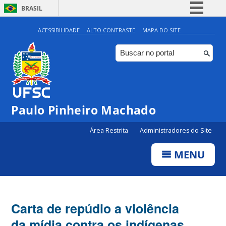
BRASIL
Simplifique!
ACESSIBILIDADE
ALTO CONTRASTE
MAPA DO SITE
Comunica BR
Participe
Acesso à informação
Legislação
Paulo Pinheiro Machado
Canais
Área Restrita
Administradores do Site
MENU
Carta de repúdio a violência
da mídia contra os indígenas