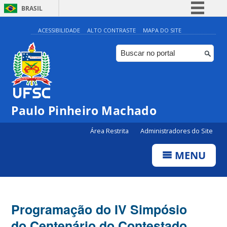
BRASIL
Simplifique!
ACESSIBILIDADE
ALTO CONTRASTE
MAPA DO SITE
Comunica BR
Participe
Acesso à informação
Legislação
Paulo Pinheiro Machado
Canais
Área Restrita
Administradores do Site
MENU
Programação do IV Simpósio
do Centenário do Contestado