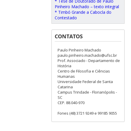
* Tese de Doutorado de Paulo
Pinheiro Machado – texto integral
* Timbó Grande a Cabocla do
Contestado
CONTATOS
Paulo Pinheiro Machado
paulo.pinheiro.machado@ufsc.br
Prof. Associado - Departamento de
História
Centro de Filosofia e Ciências
Humanas
Universidade Federal de Santa
Catarina
Campus Trindade - Florianópolis -
SC
CEP. 88.040-970
Fones (48) 3721 9249 e 99185 9055