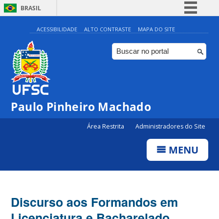
BRASIL
Simplifique!
ACESSIBILIDADE
ALTO CONTRASTE
MAPA DO SITE
Comunica BR
Participe
Acesso à informação
Legislação
Paulo Pinheiro Machado
Canais
Área Restrita
Administradores do Site
MENU
Discurso aos Formandos em
Licenciatura e Bacharelado