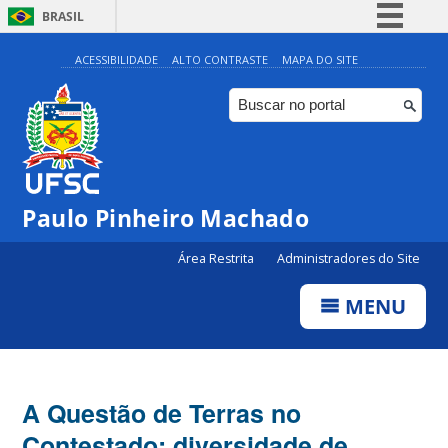
BRASIL
Simplifique!
ACESSIBILIDADE
ALTO CONTRASTE
MAPA DO SITE
Comunica BR
Participe
Acesso à informação
Legislação
Paulo Pinheiro Machado
Canais
Área Restrita
Administradores do Site
MENU
A Questão de Terras no
Contestado: diversidade de