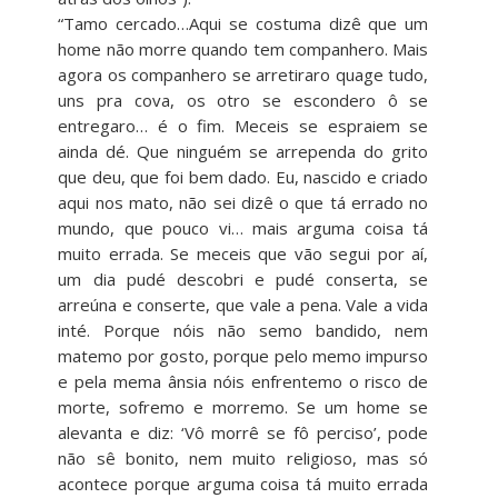
“Tamo cercado…Aqui se costuma dizê que um
home não morre quando tem companhero. Mais
agora os companhero se arretiraro quage tudo,
uns pra cova, os otro se escondero ô se
entregaro… é o fim. Meceis se espraiem se
ainda dé. Que ninguém se arrependa do grito
que deu, que foi bem dado. Eu, nascido e criado
aqui nos mato, não sei dizê o que tá errado no
mundo, que pouco vi… mais arguma coisa tá
muito errada. Se meceis que vão segui por aí,
um dia pudé descobri e pudé conserta, se
arreúna e conserte, que vale a pena. Vale a vida
inté. Porque nóis não semo bandido, nem
matemo por gosto, porque pelo memo impurso
e pela mema ânsia nóis enfrentemo o risco de
morte, sofremo e morremo. Se um home se
alevanta e diz: ‘Vô morrê se fô perciso’, pode
não sê bonito, nem muito religioso, mas só
acontece porque arguma coisa tá muito errada