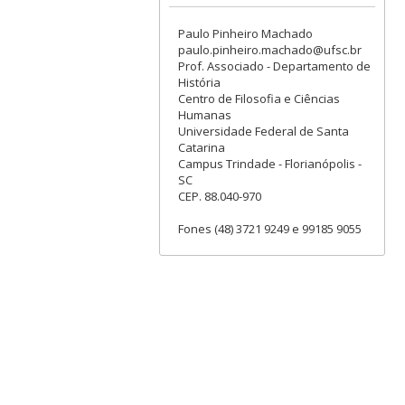
Paulo Pinheiro Machado
paulo.pinheiro.machado@ufsc.br
Prof. Associado - Departamento de
História
Centro de Filosofia e Ciências
Humanas
Universidade Federal de Santa
Catarina
Campus Trindade - Florianópolis -
SC
CEP. 88.040-970
Fones (48) 3721 9249 e 99185 9055