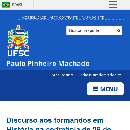
BRASIL
Simplifique!
ACESSIBILIDADE
ALTO CONTRASTE
MAPA DO SITE
Comunica BR
Participe
Acesso à informação
Legislação
Paulo Pinheiro Machado
Canais
Área Restrita
Administradores do Site
MENU
Discurso aos formandos em
História na cerimônia de 28 de