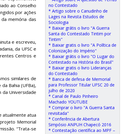
nciado ao Conselho
no Contestado
* Artigo sobre o Canudinho de
ingidos por ações
Lages na Revista Estudos de
o da memória das
Sociologia
* Baixar grátis o livro "A Guerra
Santa do Contestado Tintim por
Tintim"
inuta e escreveu,
* Baixar gratis o livro "A Política de
dadania, da UFSC e
Colonização do Império"
erentes Centros e
* Baixar grátis o livro "O Lugar do
Contestado na História do Brasil"
* Baixar gratis o livro Lideranças
do Contestado
mos similares de
* Banca de defesa de Memorial
para Professor Titular UFSC 20 de
 da Bahia (UFBa),
julho de 2020
m da Universidade
* Canal de Paulo Pinheiro
Machado YOUTUBE
* Comprar o livro "A Guerra Santa
revisitada"
e atualmente atua
* Conferência de Abertura
 projeto Memorial
Simpósio ANPUH Chapecó 2016
missão. “Trata-se
* Contestação científica ao MPF –