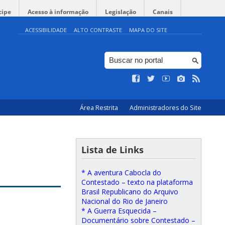
cipe
Acesso à informação
Legislação
Canais
ACESSIBILIDADE
ALTO CONTRASTE
MAPA DO SITE
Área Restrita
Administradores do Site
Lista de Links
* A aventura Cabocla do
Contestado – texto na plataforma
Brasil Republicano do Arquivo
Nacional do Rio de Janeiro
* A Guerra Esquecida –
Documentário sobre Contestado –