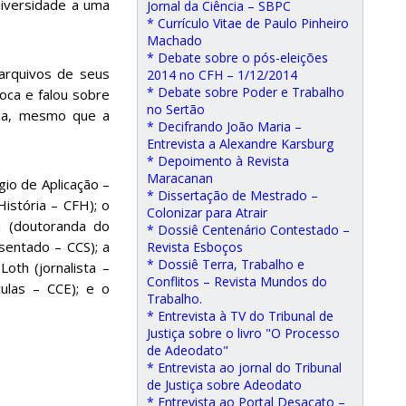
iversidade a uma
Jornal da Ciência – SBPC
* Currículo Vitae de Paulo Pinheiro
Machado
* Debate sobre o pós-eleições
arquivos de seus
2014 no CFH – 1/12/2014
* Debate sobre Poder e Trabalho
oca e falou sobre
no Sertão
ória, mesmo que a
* Decifrando João Maria –
Entrevista a Alexandre Karsburg
* Depoimento à Revista
Maracanan
io de Aplicação –
* Dissertação de Mestrado –
istória – CFH); o
Colonizar para Atrair
i (doutoranda do
* Dossiê Centenário Contestado –
sentado – CCS); a
Revista Esboços
* Dossiê Terra, Trabalho e
oth (jornalista –
Conflitos – Revista Mundos do
ulas – CCE); e o
Trabalho.
* Entrevista à TV do Tribunal de
Justiça sobre o livro "O Processo
de Adeodato"
* Entrevista ao jornal do Tribunal
de Justiça sobre Adeodato
* Entrevista ao Portal Desacato –