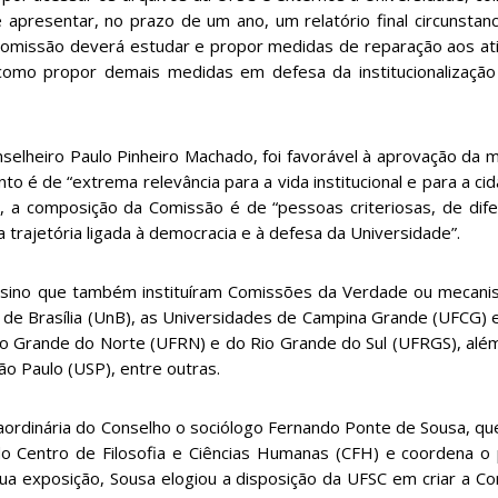
 e apresentar, no prazo de um ano, um relatório final circunsta
a Comissão deverá estudar e propor medidas de reparação aos at
como propor demais medidas em defesa da institucionalizaçã
elheiro Paulo Pinheiro Machado, foi favorável à aprovação da m
nto é de “extrema relevância para a vida institucional e para a ci
, a composição da Comissão é de “pessoas criteriosas, de dif
 trajetória ligada à democracia e à defesa da Universidade”.
ino que também instituíram Comissões da Verdade ou mecanis
 de Brasília (UnB), as Universidades de Campina Grande (UFCG) e
io Grande do Norte (UFRN) e do Rio Grande do Sul (UFRGS), alé
o Paulo (USP), entre outras.
rdinária do Conselho o sociólogo Fernando Ponte de Sousa, qu
do Centro de Filosofia e Ciências Humanas (CFH) e coordena o
a exposição, Sousa elogiou a disposição da UFSC em criar a Co