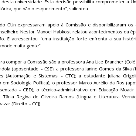
sta universidade. Esta decisão possibilita comprometer a Un
tórica, que não o esquecimento”, salientou.
o CUn expressaram apoio à Comissão e disponibilizaram os 
onselheiro Nestor Manoel Habkost relatou acontecimentos da ép
o. E acrescentou: “uma instituição forte enfrenta a sua hist
omode muita gente”.
compor a Comissão são a professora Ana Lice Brancher (Colég
ndola (aposentado – CSE); a professora Janine Gomes da Silva (H
es (Automação e Sistemas – CTC); a estudante Juliana Grigol
m Sociologia Política); o professor Marco Aurélio da Ros (apo
sentada – CED); o técnico-administrativo em Educação Moacir L
Tânia Regina de Oliveira Ramos (Língua e Literatura Vernác
zar (Direito – CCJ).