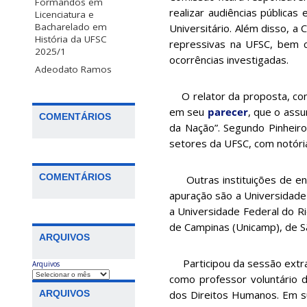
Formandos em
realizar audiências públicas
Licenciatura e
Bacharelado em
Universitário. Além disso, 
História da UFSC
repressivas na UFSC, bem 
2025/1
ocorrências investigadas.
Adeodato Ramos
O relator da proposta, cons
em seu
parecer
, que o assu
COMENTÁRIOS
da Nação”. Segundo Pinheiro
setores da UFSC, com notória
COMENTÁRIOS
Outras instituições de ens
apuração são a Universidade
a Universidade Federal do R
de Campinas (Unicamp), de Sã
ARQUIVOS
Participou da sessão extrao
Arquivos
como professor voluntário 
dos Direitos Humanos. Em su
ARQUIVOS