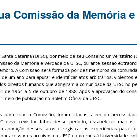
sua Comissão da Memória e
anta Catarina (UFSC), por meio de seu Conselho Universitário (
missão da Memória e Verdade da UFSC, durante sessão extraordin
ezembro. A Comissão será formada por dez membros da comunidad
 de um ano para apurar e identificar atos arbitrários, violento
e dos direitos humanos que atingiram a comunidade da UFSC no pe
abril de 1964 a 5 de outubro de 1988. Após a aprovação do Conse
r meio de publicação no Boletim Oficial da UFSC.
para criar a Comissão, foram citadas, além da necessidad
C deve revisitar fatos desse período, estabelecer marco
apuração desses fatos e registrar as experiências para fut
 por acessar os arquivos da UFSC e externos à Universidade, co