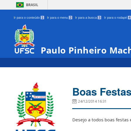
BRASIL
Ir para o conteúdo
1
Ir para o menu
2
Ir para a busca
3
Ir para o rodapé
4
Paulo Pinheiro Mac
Boas Festas
24/12/2014 16:31
Desejo a todos boas festas 