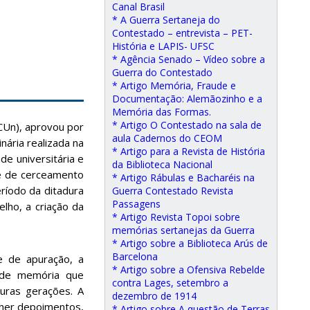
Canal Brasil
* A Guerra Sertaneja do
Contestado – entrevista – PET-
História e LAPIS- UFSC
* Agência Senado – Vídeo sobre a
Guerra do Contestado
* Artigo Memória, Fraude e
Documentação: Alemãozinho e a
Memória das Formas.
* Artigo O Contestado na sala de
CUn), aprovou por
aula Cadernos do CEOM
ária realizada na
* Artigo para a Revista de História
e universitária e
da Biblioteca Nacional
s e de cerceamento
* Artigo Rábulas e Bacharéis na
ríodo da ditadura
Guerra Contestado Revista
Passagens
lho, a criação da
* Artigo Revista Topoi sobre
memórias sertanejas da Guerra
* Artigo sobre a Biblioteca Arús de
Barcelona
e de apuração, a
* Artigo sobre a Ofensiva Rebelde
s de memória que
contra Lages, setembro a
uras gerações. A
dezembro de 1914
lher depoimentos,
* Artigo sobre A questão de Terras