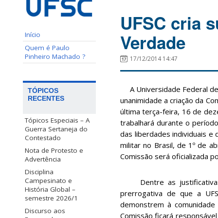
UFSC cria 
Verdade
Início
Quem é Paulo
Pinheiro Machado ?
17/12/2014 14:47
A Universidade Federal de S
TÓPICOS
RECENTES
unanimidade a criação da Co
última terça-feira, 16 de d
Tópicos Especiais – A
trabalhará durante o período
Guerra Sertaneja do
das liberdades individuais 
Contestado
militar no Brasil, de 1º de 
Nota de Protesto e
Comissão será oficializada po
Advertência
Disciplina
Campesinato e
Dentre as justificativas 
História Global –
prerrogativa de que a UFS
semestre 2026/1
demonstrem à comunidade a 
Discurso aos
Comissão ficará responsável