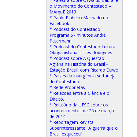
* Palestra sobre Oswaldo Cabral e
o Movimento do Contestado –
MArquE 2013
* Paulo Pinheiro Machado no
Facebook
* Podcast do Contestado –
Programa 57 minutos André
Patermann
* Podcast do Contestado Leitura
Obrigahistória – Icles Rodrigues
* Podcast sobre A Questão
Agrária na História do Brasil –
Estação Brasil, com Ricardo Duwe
* Raízes da insurgência sertaneja
do Contestado
* Rede Proprietas
* Relações entre a Ciência e o
Direito.
* Relatório da UFSC sobre os
acontecimentos de 25 de março
de 2014
* Reportagem Revista
Superinteressante "A guerra que o
Brasil esqueceu"