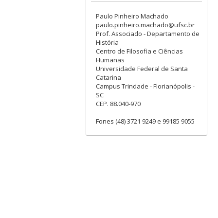
Paulo Pinheiro Machado
paulo.pinheiro.machado@ufsc.br
Prof. Associado - Departamento de
História
Centro de Filosofia e Ciências
Humanas
Universidade Federal de Santa
Catarina
Campus Trindade - Florianópolis -
SC
CEP. 88.040-970
Fones (48) 3721 9249 e 99185 9055