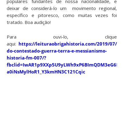
populares fundantes de nossa nacionalidade, e
deixar de considerá-lo um movimento regional,
específico e pitoresco, como muitas vezes foi
tratado. Boa audição!
Para ouvi-lo, clique
aqui:
https://leituraobrigahistoria.com/2019/07/29/guer
do-contestado-guerra-terra-e-messianismo-
historia-fm-007/?
fbclid=IwAR1p9XXp5U9yLWh9xP6BImQDM3eG6D-
a0iNsMylHoR1_Y3kmHN3C121Cqic