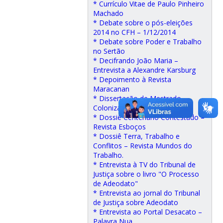
* Currículo Vitae de Paulo Pinheiro
Machado
* Debate sobre o pós-eleições
2014 no CFH – 1/12/2014
* Debate sobre Poder e Trabalho
no Sertão
* Decifrando João Maria –
Entrevista a Alexandre Karsburg
* Depoimento à Revista
Maracanan
* Dissertação de Mestrado –
Colonizar para Atrair
* Dossiê Centenário Contestado –
Revista Esboços
* Dossiê Terra, Trabalho e
Conflitos – Revista Mundos do
Trabalho.
* Entrevista à TV do Tribunal de
Justiça sobre o livro "O Processo
de Adeodato"
* Entrevista ao jornal do Tribunal
de Justiça sobre Adeodato
* Entrevista ao Portal Desacato –
Palavra Nua