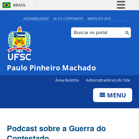
BRASIL
Simplifique!
ACESSIBILIDADE
ALTO CONTRASTE
MAPA DO SITE
Comunica BR
Participe
Acesso à informação
Legislação
Paulo Pinheiro Machado
Canais
Área Restrita
Administradores do Site
MENU
Podcast sobre a Guerra do
Contestado