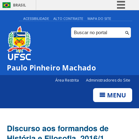
BRASIL
Simplifique!
ACESSIBILIDADE
ALTO CONTRASTE
MAPA DO SITE
Comunica BR
Participe
Acesso à informação
Legislação
Paulo Pinheiro Machado
Canais
Área Restrita
Administradores do Site
MENU
Discurso aos formandos de
História e Filosofia, 2016/1