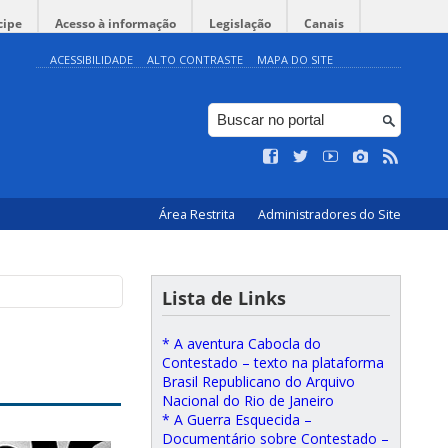
cipe
Acesso à informação
Legislação
Canais
ACESSIBILIDADE
ALTO CONTRASTE
MAPA DO SITE
Área Restrita
Administradores do Site
Lista de Links
* A aventura Cabocla do
Contestado – texto na plataforma
Brasil Republicano do Arquivo
Nacional do Rio de Janeiro
* A Guerra Esquecida –
Documentário sobre Contestado –