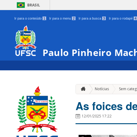
BRASIL
Ir para o conteúdo
1
Ir para o menu
2
Ir para a busca
3
Ir para o rodapé
4
Paulo Pinheiro Mac
Notícias
Sem categ
As foices 
12/01/2025 17:22