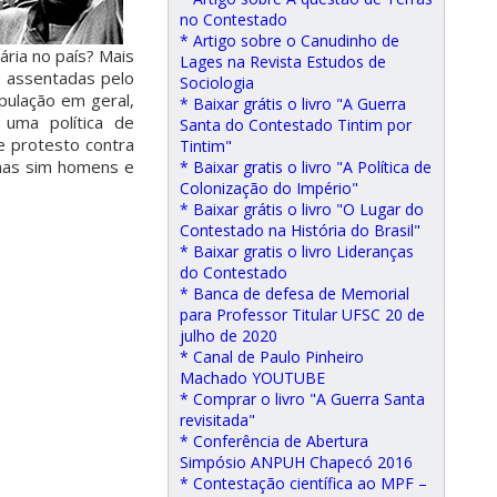
no Contestado
* Artigo sobre o Canudinho de
ria no país? Mais
Lages na Revista Estudos de
e assentadas pelo
Sociologia
pulação em geral,
* Baixar grátis o livro "A Guerra
 uma política de
Santa do Contestado Tintim por
e protesto contra
Tintim"
 mas sim homens e
* Baixar gratis o livro "A Política de
Colonização do Império"
* Baixar grátis o livro "O Lugar do
Contestado na História do Brasil"
* Baixar gratis o livro Lideranças
do Contestado
* Banca de defesa de Memorial
para Professor Titular UFSC 20 de
julho de 2020
* Canal de Paulo Pinheiro
Machado YOUTUBE
* Comprar o livro "A Guerra Santa
revisitada"
* Conferência de Abertura
Simpósio ANPUH Chapecó 2016
* Contestação científica ao MPF –