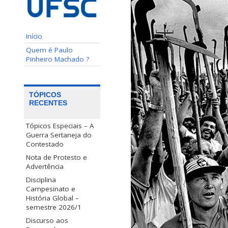
Início
Quem é Paulo
Pinheiro Machado ?
TÓPICOS
RECENTES
Tópicos Especiais – A
Guerra Sertaneja do
Contestado
Nota de Protesto e
Advertência
Disciplina
Campesinato e
História Global –
semestre 2026/1
Discurso aos