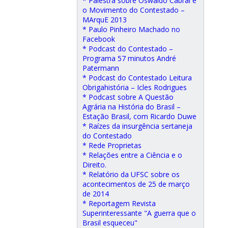
* Palestra sobre Oswaldo Cabral e
o Movimento do Contestado –
MArquE 2013
* Paulo Pinheiro Machado no
Facebook
* Podcast do Contestado –
Programa 57 minutos André
Patermann
* Podcast do Contestado Leitura
Obrigahistória – Icles Rodrigues
* Podcast sobre A Questão
Agrária na História do Brasil –
Estação Brasil, com Ricardo Duwe
* Raízes da insurgência sertaneja
do Contestado
* Rede Proprietas
* Relações entre a Ciência e o
Direito.
* Relatório da UFSC sobre os
acontecimentos de 25 de março
de 2014
* Reportagem Revista
Superinteressante "A guerra que o
Brasil esqueceu"