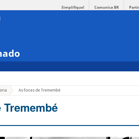
Simplifique!
Comunica BR
Parti
hado
»
oria
As foices de Tremembé
de Tremembé