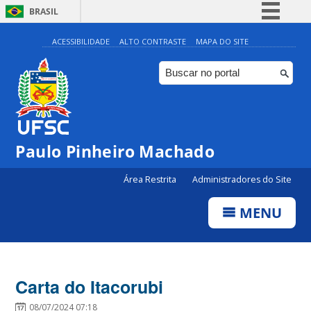
BRASIL
Simplifique!
ACESSIBILIDADE
ALTO CONTRASTE
MAPA DO SITE
Comunica BR
Participe
Acesso à informação
Legislação
Paulo Pinheiro Machado
Canais
Área Restrita
Administradores do Site
MENU
Carta do Itacorubi
08/07/2024 07:18